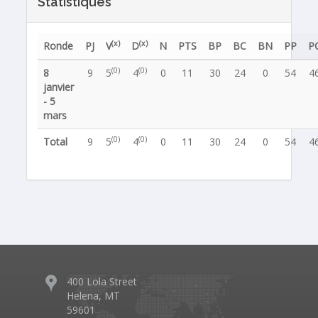
Statistiques
(x)
(x)
Ronde
PJ
V
D
N
PTS
BP
BC
BN
PP
P
(0)
(0)
8
9
5
4
0
11
30
24
0
54
4
janvier
- 5
mars
(0)
(0)
Total
9
5
4
0
11
30
24
0
54
4
400 Lola Street
Helena, MT
59601