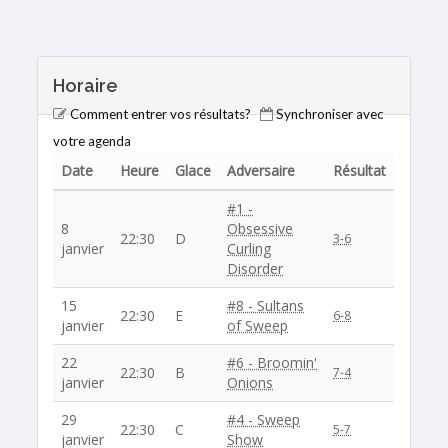
Horaire
Comment entrer vos résultats?
Synchroniser avec
votre agenda
Date
Heure
Glace
Adversaire
Résultat
#1 -
8
Obsessive
22:30
D
3-6
janvier
Curling
Disorder
15
#8 - Sultans
22:30
E
6-8
janvier
of Sweep
22
#6 - Broomin'
22:30
B
7-4
janvier
Onions
29
#4 - Sweep
22:30
C
5-7
janvier
Show