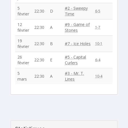
5
#2 - Sweepy
22:30
D
6-5
février
Time
12
#9 - Game of
22:30
A
1-7
février
Stones
19
22:30
B
#7 - Ice Holes
10-1
février
26
#5 - Capital
22:30
E
6-4
février
Curlers
5
#3 - Mr. T.
22:30
A
10-4
mars
Lines