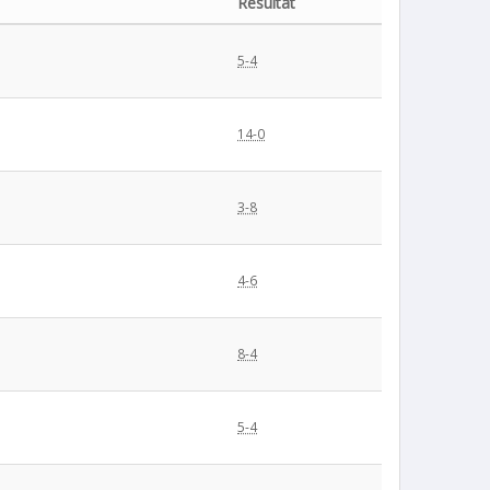
Résultat
5-4
14-0
3-8
4-6
8-4
5-4