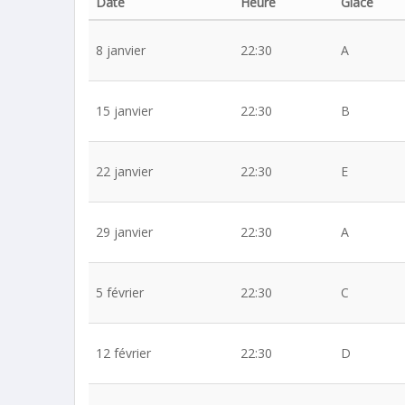
Date
Heure
Glace
8 janvier
22:30
A
15 janvier
22:30
B
22 janvier
22:30
E
29 janvier
22:30
A
5 février
22:30
C
12 février
22:30
D