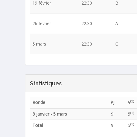
19 février
22:30
B
26 février
22:30
A
5 mars
22:30
C
Statistiques
(x)
Ronde
PJ
V
(1)
8 janvier - 5 mars
9
5
(1)
Total
9
5