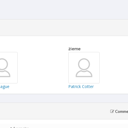
2ieme
Tague
Patrick Cotter
Comment