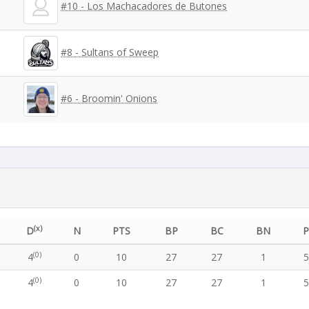
#10 - Los Machacadores de Butones
#8 - Sultans of Sweep
#6 - Broomin' Onions
(x)
D
N
PTS
BP
BC
BN
(0)
4
0
10
27
27
1
(0)
4
0
10
27
27
1