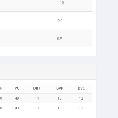
1-10
2-7
8-6
PP
PC
DIFF
BVP
BVC
50
49
+1
13
12
50
49
+1
13
12